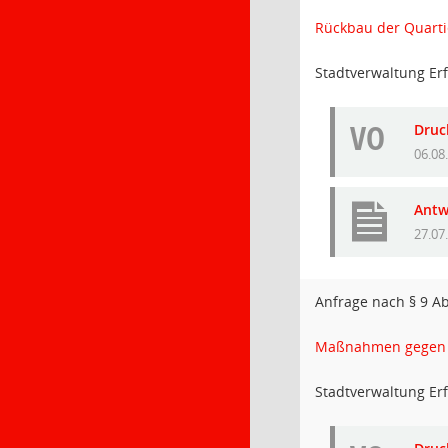
Rückbau der Quarti
Stadtverwaltung Erf
VO
Druc
06.08
Antw
27.07
Anfrage nach § 9 A
Maßnahmen gegen d
Stadtverwaltung Erf