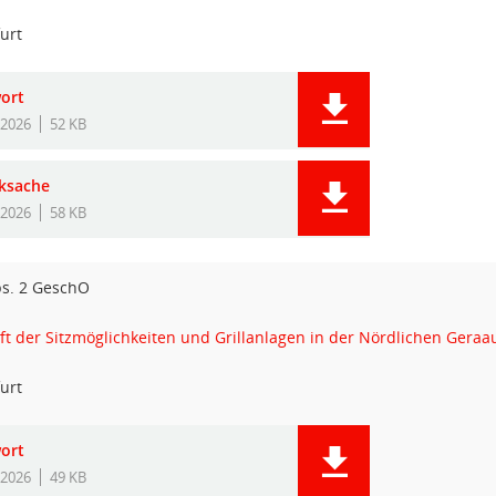
urt
ort
.2026
52 KB
ksache
.2026
58 KB
bs. 2 GeschO
t der Sitzmöglichkeiten und Grillanlagen in der Nördlichen Geraa
urt
ort
.2026
49 KB