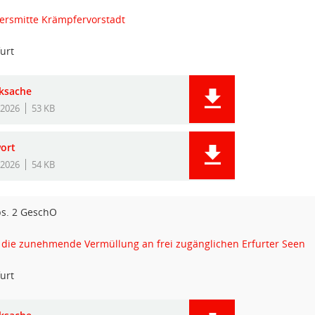
ersmitte Krämpfervorstadt
urt
ksache
.2026
53 KB
ort
.2026
54 KB
bs. 2 GeschO
ie zunehmende Vermüllung an frei zugänglichen Erfurter Seen
urt