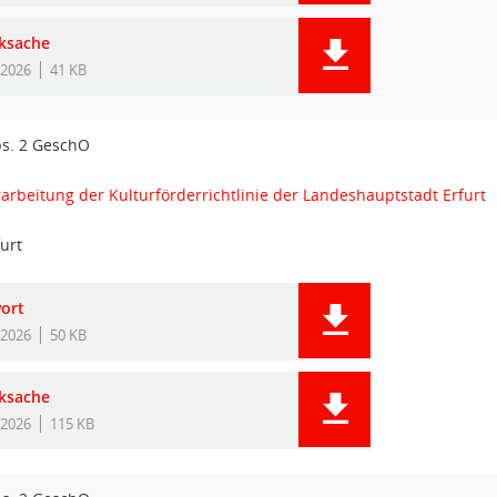
ksache
.2026
41 KB
bs. 2 GeschO
rbeitung der Kulturförderrichtlinie der Landeshauptstadt Erfurt
urt
ort
.2026
50 KB
ksache
.2026
115 KB