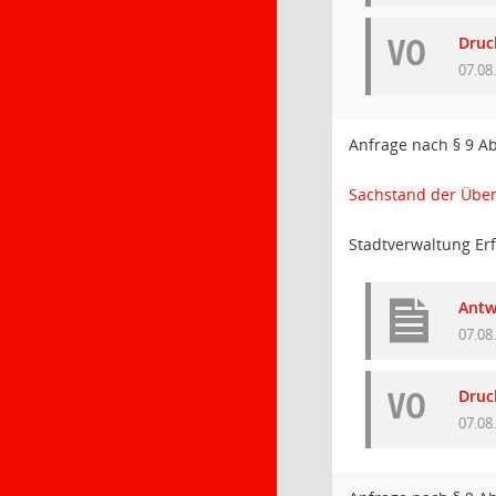
VO
Druc
07.08
Anfrage nach § 9 A
Sachstand der Übera
Stadtverwaltung Erf
Antw
07.08
VO
Druc
07.08