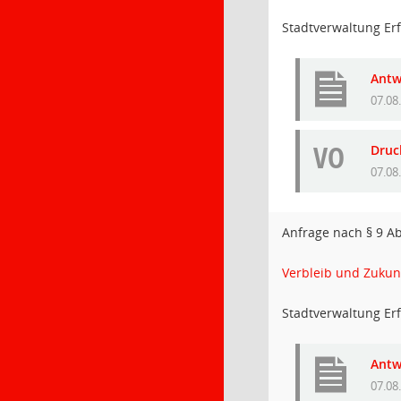
Stadtverwaltung Erf
Antw
07.08
VO
Druc
07.08
Anfrage nach § 9 A
Verbleib und Zukunf
Stadtverwaltung Erf
Antw
07.08