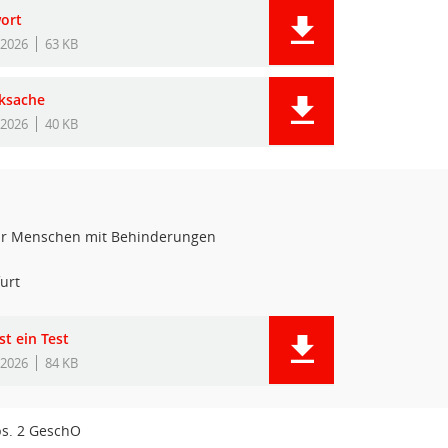
ort
.2026
63 KB
ksache
.2026
40 KB
ür Menschen mit Behinderungen
urt
st ein Test
.2026
84 KB
bs. 2 GeschO