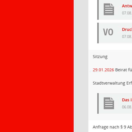
Antw
07.08
VO
Druc
07.08
Sitzung
29.01.2026
Beirat f
Stadtverwaltung Erf
Das i
06.08
Anfrage nach § 9 A