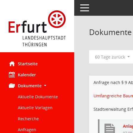
Toggle navigation
Dokumente m
60 Tage zurück
Startseite
Kalender
Anfrage nach § 9 A
Dokumente
Umfangreiche Baums
Aktuelle Dokumente
Aktuelle Vorlagen
Stadtverwaltung Erf
Recherche
Anla
Anfragen