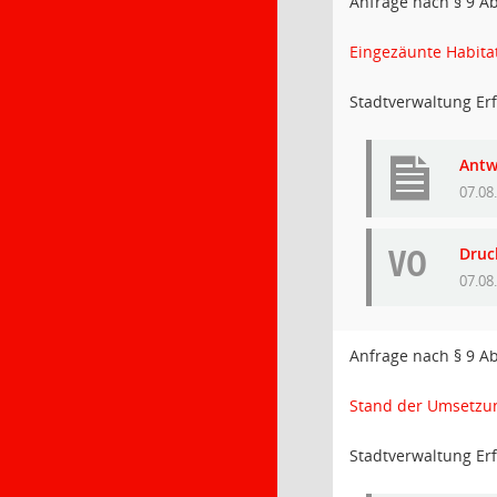
Anfrage nach § 9 A
Eingezäunte Habita
Stadtverwaltung Erf
Antw
07.08
VO
Druc
07.08
Anfrage nach § 9 A
Stand der Umsetzun
Stadtverwaltung Erf