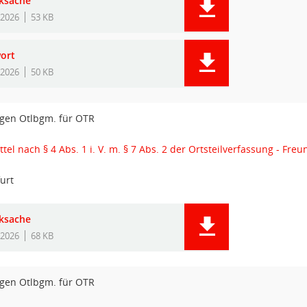
ksache
.2026
53 KB
ort
.2026
50 KB
gen Otlbgm. für OTR
l nach § 4 Abs. 1 i. V. m. § 7 Abs. 2 der Ortsteilverfassung - Freu
urt
ksache
.2026
68 KB
gen Otlbgm. für OTR