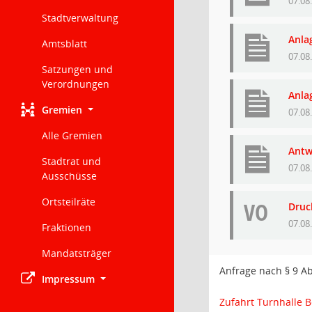
07.08
Stadtverwaltung
Anla
Amtsblatt
07.08
Satzungen und
Verordnungen
Anla
Gremien
07.08
Alle Gremien
Antw
Stadtrat und
07.08
Ausschüsse
Ortsteilräte
VO
Druc
07.08
Fraktionen
Mandatsträger
Anfrage nach § 9 A
Impressum
Zufahrt Turnhalle B