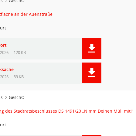
bs. 2 GeschO
tfläche an der Auenstraße
urt
ort
.2026
120 KB
ksache
.2026
39 KB
bs. 2 GeschO
g des Stadtratsbeschlusses DS 1491/20 „Nimm Deinen Müll mit!“
urt