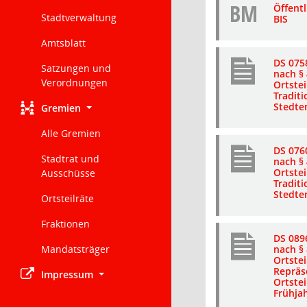
BM
Öffent
Stadtverwaltung
BIS
Amtsblatt
DS 075
Satzungen und
nach § 
Verordnungen
Ortstei
Traditi
Stedten
Gremien
Alle Gremien
DS 076
Stadtrat und
nach § 
Ortstei
Ausschüsse
Traditi
Stedten
Ortsteilräte
Fraktionen
DS 089
Mandatsträger
nach § 
Ortstei
Repräs
Impressum
Ortstei
Frühja