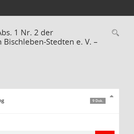
bs. 1 Nr. 2 der
Rec
 Bischleben-Stedten e. V. –
ng
9 Dok.