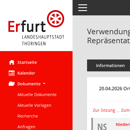
Toggle navigation
Verwendung d
Repräsentat
Startseite
Informationen
Kalender
Dokumente
20.04.2026 Ort
Aktuelle Dokumente
Aktuelle Vorlagen
Zur Sitzung ...
Zum 
Recherche
NS
Nieders
Anfragen