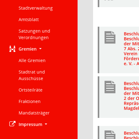
Stadtverwaltung
Amtsblatt
Satzungen und
Beschl
Verordnungen
Beschl
der Mit
7 Abs. 
Gremien
Verein
Förder
Alle Gremien
e. V. - 
Stadtrat und
Ausschüsse
Beschl
Beschl
Ortsteilräte
der Mit
2 der O
Fraktionen
Repräs
Magdeb
Mandatsträger
Impressum
Beschl
Beschl