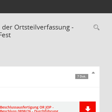
 der Ortsteilverfassung -
Rec
Fest
7 Dok.
Beschlussausfertigung OR JOP -
Beschluss 0898/26 - Durchführung