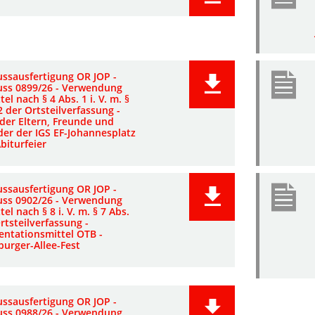
ussausfertigung OR JOP -
uss 0899/26 - Verwendung
tel nach § 4 Abs. 1 i. V. m. §
2 der Ortsteilverfassung -
 der Eltern, Freunde und
der der IGS EF-Johannesplatz
Abiturfeier
ussausfertigung OR JOP -
uss 0902/26 - Verwendung
tel nach § 8 i. V. m. § 7 Abs.
rtsteilverfassung -
entationsmittel OTB -
urger-Allee-Fest
ussausfertigung OR JOP -
uss 0988/26 - Verwendung