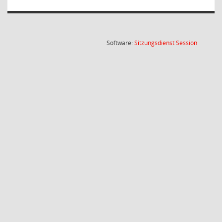
(Wird in
Software:
Sitzungsdienst
Session