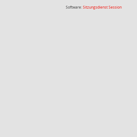
(Wird in
Software:
Sitzungsdienst
Session