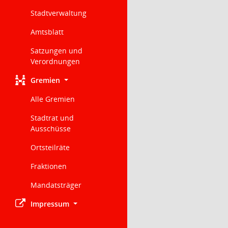
Stadtverwaltung
Amtsblatt
Satzungen und
Verordnungen
Gremien
Alle Gremien
Stadtrat und
Ausschüsse
Ortsteilräte
Fraktionen
Mandatsträger
Impressum