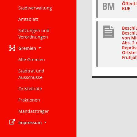
BM
Öffent
Stadtverwaltung
KUE
Amtsblatt
Beschl
Satzungen und
Beschl
Verordnungen
von Mit
Abs. 2 
Repräs
Gremien
Ortstei
Frühja
Alle Gremien
Stadtrat und
Ausschüsse
Ortsteilräte
Fraktionen
Mandatsträger
Impressum