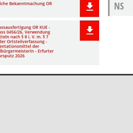
NS
liche Bekanntmachung OR
ussausfertigung OR KUE -
uss 0456/26, Verwendung
teln nach § 8 i. V. m. § 7
der Ortsteilverfassung -
entationsmittel der
lbürgermeisterin - Erfurter
hrsputz 2026