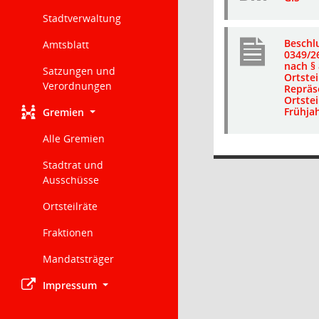
Stadtverwaltung
Beschl
Amtsblatt
0349/2
nach § 
Satzungen und
Ortstei
Verordnungen
Repräs
Ortstei
Frühja
Gremien
Alle Gremien
Stadtrat und
Ausschüsse
Ortsteilräte
Fraktionen
Mandatsträger
Impressum