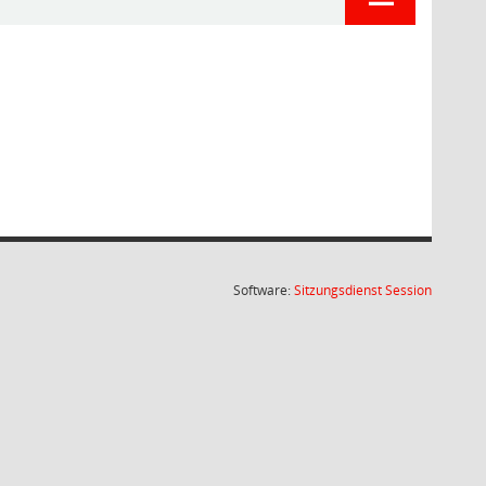
(Wird in
Software:
Sitzungsdienst
Session