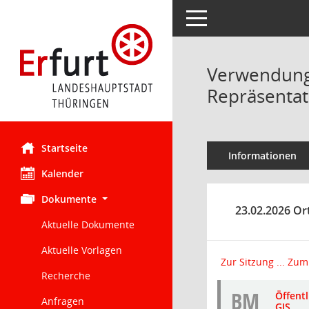
Toggle navigation
Verwendung d
Repräsentati
Startseite
Informationen
Kalender
Dokumente
23.02.2026 Ort
Aktuelle Dokumente
Aktuelle Vorlagen
Zur Sitzung ...
Zum 
Recherche
BM
Öffent
Anfragen
GIS