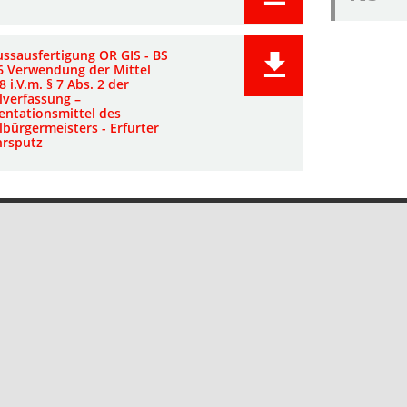
ussausfertigung OR GIS - BS
6 Verwendung der Mittel
8 i.V.m. § 7 Abs. 2 der
lverfassung –
entationsmittel des
lbürgermeisters - Erfurter
hrsputz