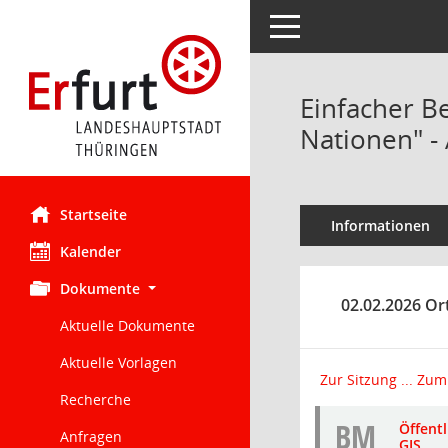
Toggle navigation
Einfacher B
Nationen" -
Startseite
Informationen
Kalender
Dokumente
02.02.2026 Ort
Aktuelle Dokumente
Aktuelle Vorlagen
Zur Sitzung ...
Zum 
Recherche
BM
Öffent
Anfragen
GIS