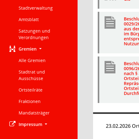
Stadtverwaltung
Beschl
Amtsblatt
0029/2
aus de
Satzungen und
im Bür
Verordnungen
entspr
Nutzu
Gremien
Alle Gremien
Beschl
0096/2
Stadtrat und
nach § 
Ausschüsse
Ortstei
Repräs
Ortstei
Ortsteilräte
Durchf
Fraktionen
Mandatsträger
Impressum
23.02.2026 Ort