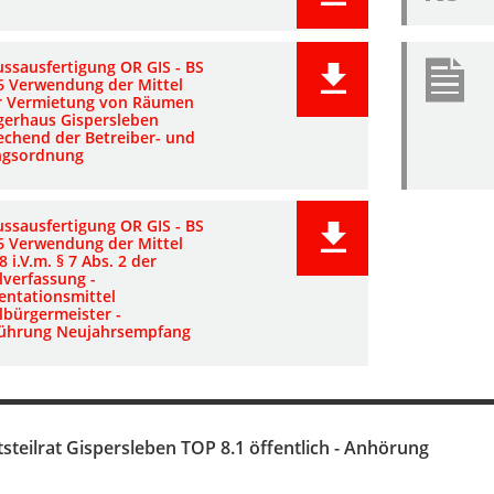
ussausfertigung OR GIS - BS
6 Verwendung der Mittel
r Vermietung von Räumen
gerhaus Gispersleben
echend der Betreiber- und
ngsordnung
ussausfertigung OR GIS - BS
6 Verwendung der Mittel
8 i.V.m. § 7 Abs. 2 der
lverfassung -
entationsmittel
lbürgermeister -
ührung Neujahrsempfang
steilrat Gispersleben TOP 8.1 öffentlich - Anhörung