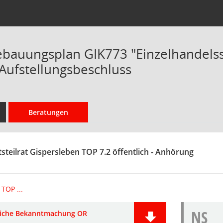
ebauungsplan GIK773 "Einzelhandelss
 Aufstellungsbeschluss
Beratungen
steilrat Gispersleben TOP 7.2 öffentlich - Anhörung
TOP ...
NS
liche Bekanntmachung OR