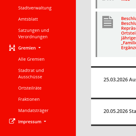
Stadtverwaltung
Beschl
Amtsblatt
Beschlu
Repräs
Satzungen und
Ortstei
Verordnungen
jährige
„Famil
Ergänz
Gremien
Alle Gremien
Stadtrat und
Ausschüsse
25.03.2026 Au
Ortsteilräte
Fraktionen
Mandatsträger
20.05.2026 Sta
Impressum