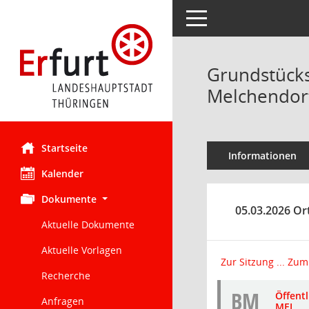
Toggle navigation
Grundstücks
Melchendor
Startseite
Informationen
Kalender
Dokumente
05.03.2026 Or
Aktuelle Dokumente
Aktuelle Vorlagen
Zur Sitzung ...
Zum 
Recherche
BM
Öffent
Anfragen
MEL