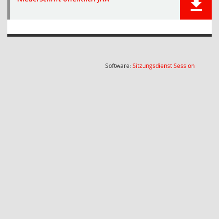
(Wird in
Software:
Sitzungsdienst
Session