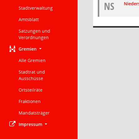
NS
Nieders
Stadtverwaltung
Amtsblatt
Satzungen und
Verordnungen
Gremien
Alle Gremien
Stadtrat und
Ausschüsse
Ortsteilräte
Fraktionen
Mandatsträger
Impressum