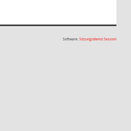
(Wird in
Software:
Sitzungsdienst
Session