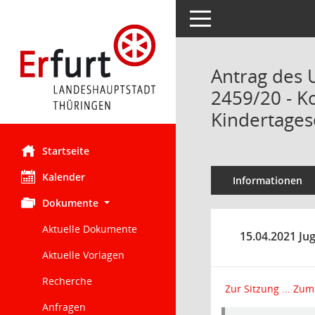
Toggle navigation
Antrag des 
2459/20 - K
Kindertages
Startseite
Kalender
Informationen
Dokumente
Aktuelle Dokumente
15.04.2021 Ju
Aktuelle Vorlagen
Recherche
Zur Sitzung ...
Zum 
Anfragen