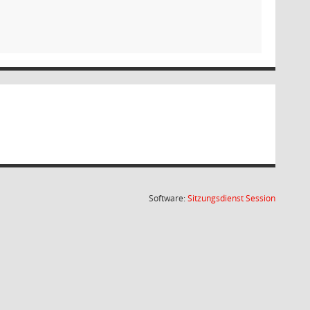
(Wird in
Software:
Sitzungsdienst
Session