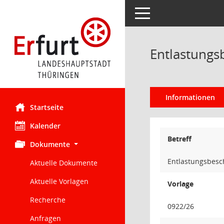
Toggle navigation
Entlastungs
Informationen
Startseite
Kalender
Betreff
Dokumente
Entlastungsbesc
Aktuelle Dokumente
Aktuelle Vorlagen
Vorlage
Recherche
0922/26
Anfragen