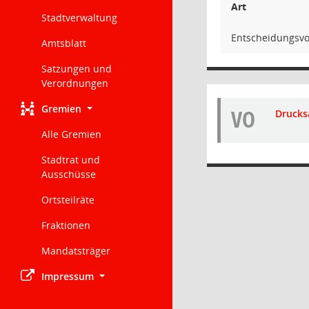
Art
Stadtverwaltung
Entscheidungsvo
Amtsblatt
Satzungen und
Verordnungen
Gremien
VO
Drucks
Alle Gremien
Stadtrat und
Ausschüsse
Ortsteilräte
Fraktionen
Mandatsträger
Impressum