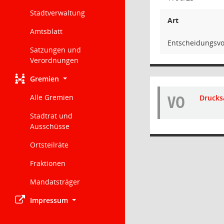
Stadtverwaltung
Art
Amtsblatt
Entscheidungsvo
Satzungen und
Verordnungen
Gremien
VO
Alle Gremien
Drucks
Stadtrat und
Ausschüsse
Ortsteilräte
Fraktionen
Mandatsträger
Impressum