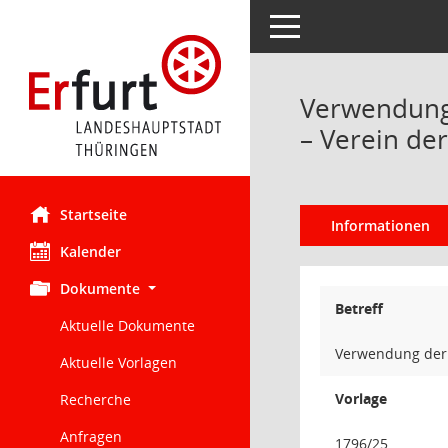
Toggle navigation
Verwendung d
– Verein de
Startseite
Informationen
Kalender
Dokumente
Betreff
Aktuelle Dokumente
Verwendung der M
Aktuelle Vorlagen
Vorlage
Recherche
Anfragen
1796/25