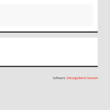
(Wird in
Software:
Sitzungsdienst
Session