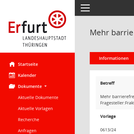
Toggle navigation
Mehr barri
Informationen
Startseite
Kalender
Betreff
Dokumente
Mehr barrierefr
Aktuelle Dokumente
Fragesteller:Fr
Aktuelle Vorlagen
Vorlage
Recherche
0613/24
Anfragen