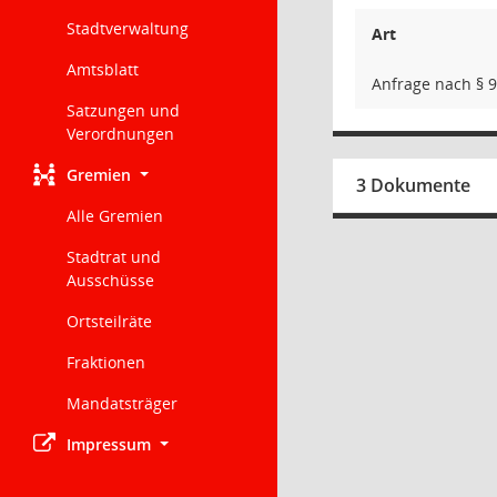
Stadtverwaltung
Art
Amtsblatt
Anfrage nach § 
Satzungen und
Verordnungen
Gremien
3 Dokumente
Alle Gremien
Stadtrat und
Ausschüsse
Ortsteilräte
Fraktionen
Mandatsträger
Impressum