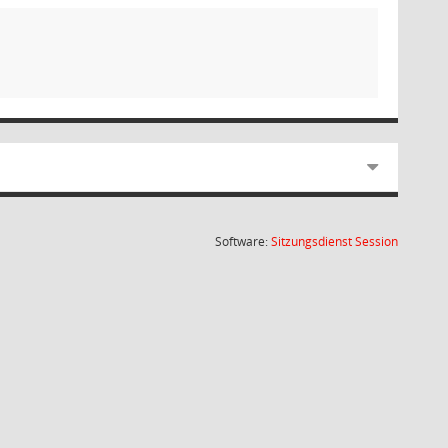
(Wird in
Software:
Sitzungsdienst
Session