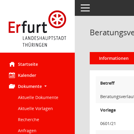
Toggle navigation
Beratungsve
Informationen
Startseite
Kalender
Betreff
Dokumente
Beratungsverlau
Aktuelle Dokumente
Aktuelle Vorlagen
Vorlage
Recherche
0601/21
Anfragen