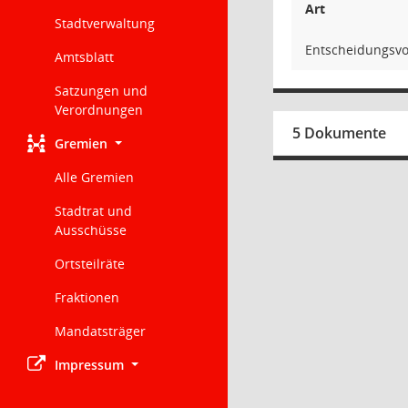
Art
Stadtverwaltung
Entscheidungsvo
Amtsblatt
Satzungen und
Verordnungen
5 Dokumente
Gremien
Alle Gremien
Stadtrat und
Ausschüsse
Ortsteilräte
Fraktionen
Mandatsträger
Impressum