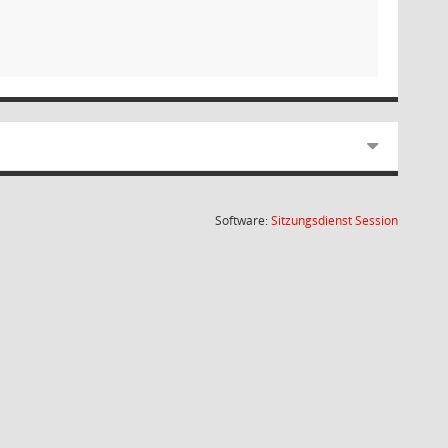
(Wird in
Software:
Sitzungsdienst
Session