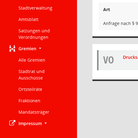
Stadtverwaltung
Art
Amtsblatt
Anfrage nach § 
Satzungen und
Verordnungen
Gremien
VO
Drucks
Alle Gremien
Stadtrat und
Ausschüsse
Ortsteilräte
Fraktionen
Mandatsträger
Impressum