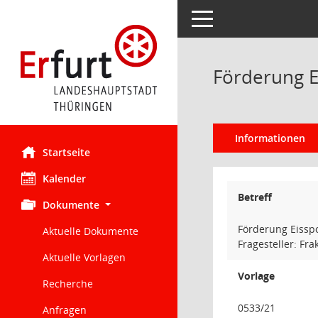
Toggle navigation
Förderung E
Informationen
Startseite
Kalender
Betreff
Dokumente
Förderung Eisspo
Aktuelle Dokumente
Fragesteller: Fr
Aktuelle Vorlagen
Vorlage
Recherche
0533/21
Anfragen