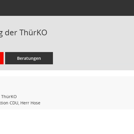
g der ThürKO
Beratungen
r ThürKO
aktion CDU, Herr Hose