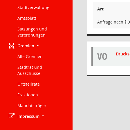
Stadtverwaltung
Art
Amtsblatt
Anfrage nach § 
Satzungen und
Verordnungen
Gremien
VO
Drucks
Alle Gremien
Stadtrat und
Ausschüsse
Ortsteilräte
Fraktionen
Mandatsträger
Impressum