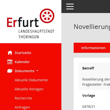
Toggle navigation
Novellierun
Informationen
Startseite
Kalender
Betreff
Dokumente
Novellierung de
Aktuelle Dokumente
Fragesteller: Fr
Aktuelle Vorlagen
Vorlage
Recherche
0478/21
Anfragen