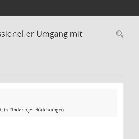
essioneller Umgang mit
Rec
tät in Kindertageseinrichtungen