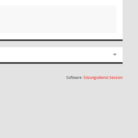
(Wird in
Software:
Sitzungsdienst
Session