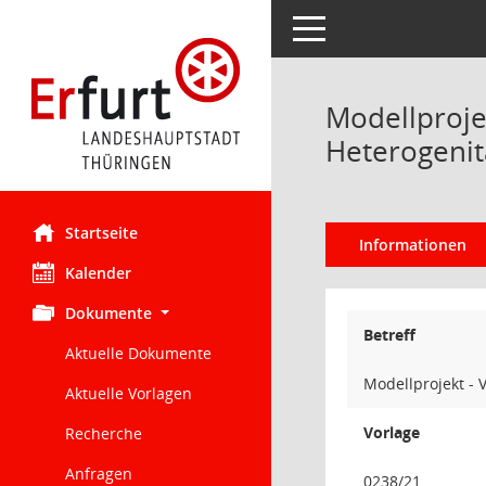
Toggle navigation
Modellprojek
Heterogenit
Startseite
Informationen
Kalender
Dokumente
Betreff
Aktuelle Dokumente
Modellprojekt - 
Aktuelle Vorlagen
Vorlage
Recherche
Anfragen
0238/21