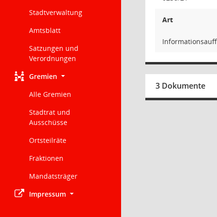
Stadtverwaltung
Art
Amtsblatt
Informationsauf
Satzungen und
Verordnungen
Gremien
3 Dokumente
Alle Gremien
Stadtrat und
Ausschüsse
Ortsteilräte
Fraktionen
Mandatsträger
Impressum