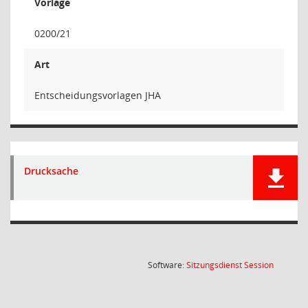
Vorlage
0200/21
Art
Entscheidungsvorlagen JHA
Drucksache
(Wird in
Software:
Sitzungsdienst
Session