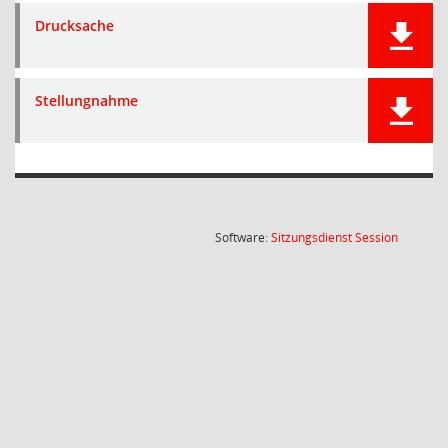
Drucksache
Stellungnahme
(Wird in
Software:
Sitzungsdienst
Session