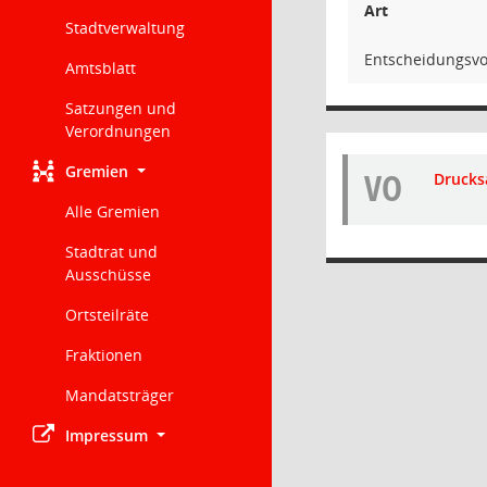
Art
Stadtverwaltung
Entscheidungsvo
Amtsblatt
Satzungen und
Verordnungen
Gremien
VO
Drucks
Alle Gremien
Stadtrat und
Ausschüsse
Ortsteilräte
Fraktionen
Mandatsträger
Impressum