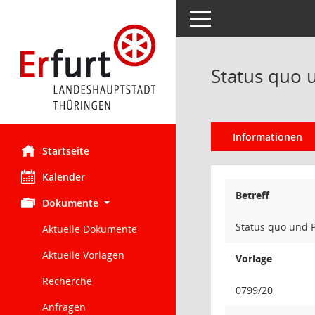
Toggle navigation
Status quo u
Informationen
Startseite
Kalender
Betreff
Dokumente
Status quo und P
Aktuelle Dokumente
Aktuelle Vorlagen
Vorlage
Recherche
0799/20
Anfragen