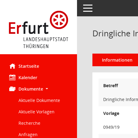
Toggle navigation
Dringliche 
Informationen
Startseite
Kalender
Betreff
Dokumente
Dringliche Info
Aktuelle Dokumente
Aktuelle Vorlagen
Vorlage
Recherche
0949/19
Anfragen