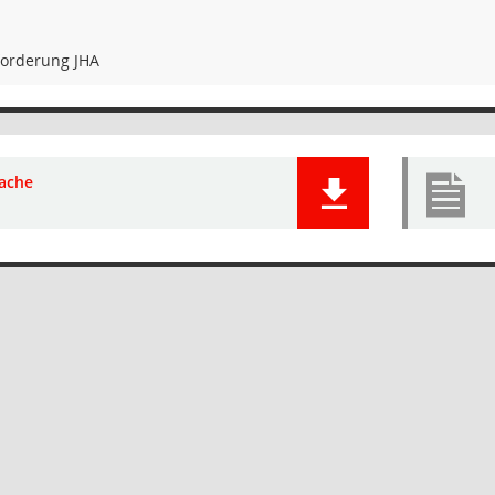
forderung JHA
ache