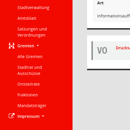
Art
Stadtverwaltung
Informationsauf
Amtsblatt
Satzungen und
Verordnungen
Gremien
VO
Drucks
Alle Gremien
Stadtrat und
Ausschüsse
Ortsteilräte
Fraktionen
Mandatsträger
Impressum