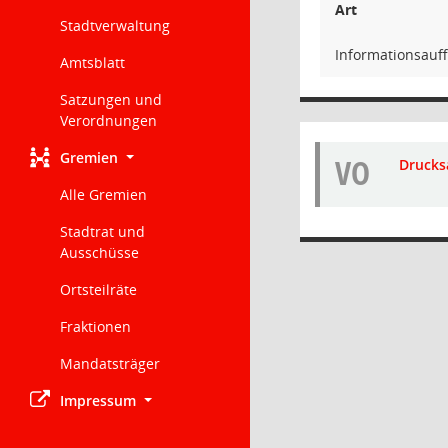
Art
Stadtverwaltung
Informationsauf
Amtsblatt
Satzungen und
Verordnungen
Gremien
VO
Drucks
Alle Gremien
Stadtrat und
Ausschüsse
Ortsteilräte
Fraktionen
Mandatsträger
Impressum