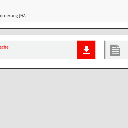
forderung JHA
ache