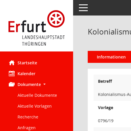
Toggle navigation
Kolonialism
Informationen
Startseite
Kalender
Betreff
Dokumente
Kolonialismus-Au
Aktuelle Dokumente
Aktuelle Vorlagen
Vorlage
Recherche
0796/19
Anfragen