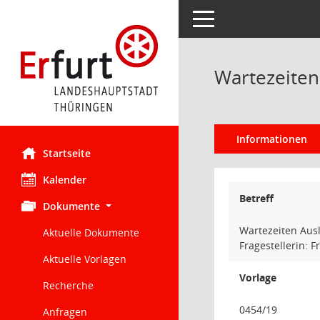
Toggle navigation
Wartezeite
Informationen
Startseite
Kalender
Betreff
Dokumente
Wartezeiten Au
Aktuelle Dokumente
Fragestellerin: 
Aktuelle Vorlagen
Vorlage
Recherche
0454/19
Anfragen