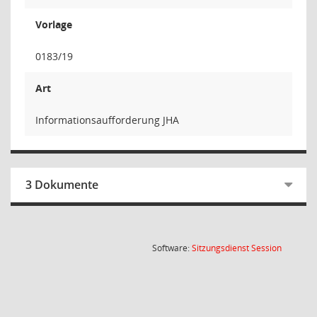
Vorlage
0183/19
Art
Informationsaufforderung JHA
3 Dokumente
(Wird in
Software:
Sitzungsdienst
Session