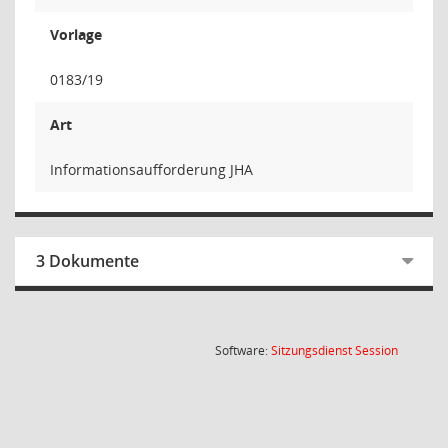
Vorlage
0183/19
Art
Informationsaufforderung JHA
3 Dokumente
(Wird in
Software:
Sitzungsdienst
Session