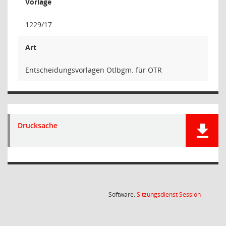
Vorlage
1229/17
Art
Entscheidungsvorlagen Otlbgm. für OTR
Drucksache
(Wird in
Software:
Sitzungsdienst
Session