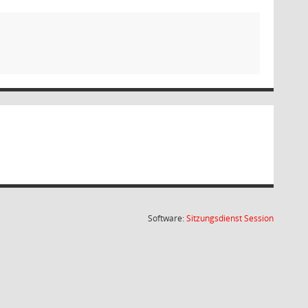
(Wird in
Software:
Sitzungsdienst
Session