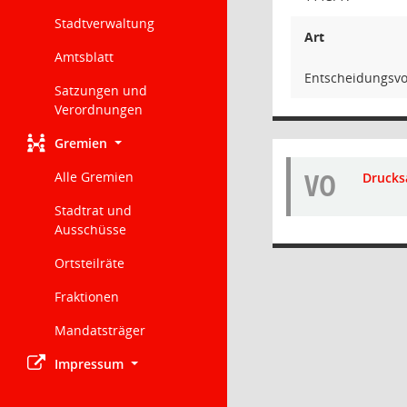
Stadtverwaltung
Art
Amtsblatt
Entscheidungsvo
Satzungen und
Verordnungen
Gremien
VO
Alle Gremien
Drucks
Stadtrat und
Ausschüsse
Ortsteilräte
Fraktionen
Mandatsträger
Impressum