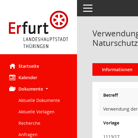
Toggle navigation
Verwendung d
Naturschutz
Startseite
Informationen
Kalender
Dokumente
Betreff
Aktuelle Dokumente
Verwendung der M
Aktuelle Vorlagen
Vorlage
Recherche
Anfragen
1113/17