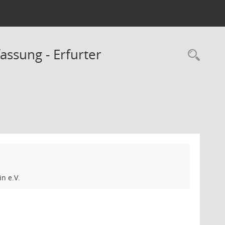
assung - Erfurter
Rec
n e.V.