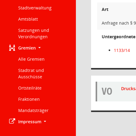
Stadtverwaltung
Art
Amtsblatt
Anfrage nach § 
Satzungen und
Verordnungen
Untergeordnete 
Gremien
1133/14
Alle Gremien
Stadtrat und
Ausschüsse
VO
Ortsteilräte
Drucks
Fraktionen
Mandatsträger
Impressum