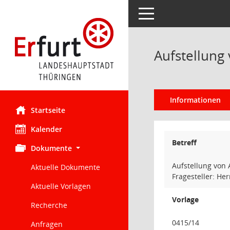
Toggle navigation
Aufstellung 
Informationen
Startseite
Kalender
Betreff
Dokumente
Aufstellung von 
Aktuelle Dokumente
Fragesteller: Her
Aktuelle Vorlagen
Vorlage
Recherche
0415/14
Anfragen