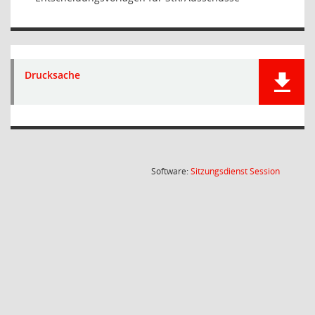
Drucksache
(Wird in
Software:
Sitzungsdienst
Session