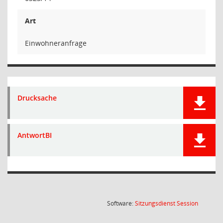
Art
Einwohneranfrage
Drucksache
AntwortBI
(Wird in
Software:
Sitzungsdienst
Session