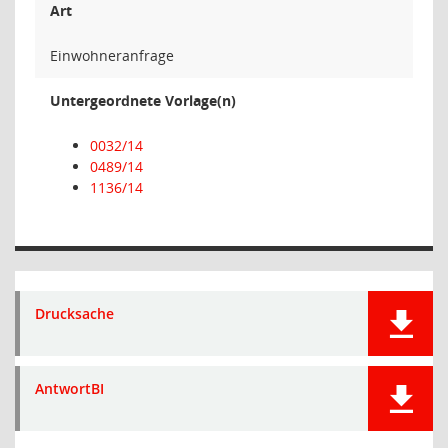
Art
Einwohneranfrage
Untergeordnete Vorlage(n)
0032/14
0489/14
1136/14
Drucksache
AntwortBI