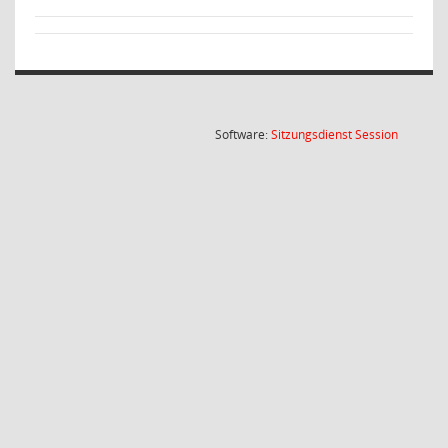
(Wird in
Software:
Sitzungsdienst
Session