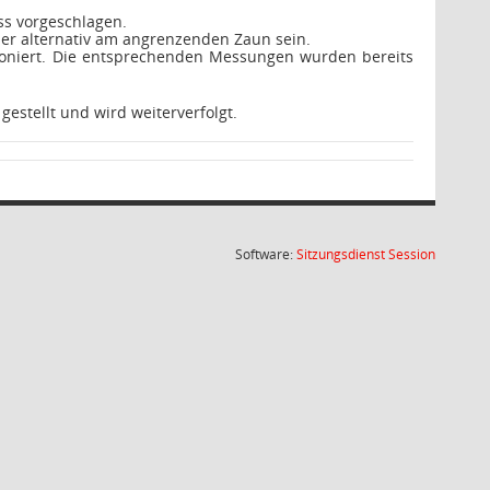
ss vorgeschlagen.
der alternativ am angrenzenden Zaun sein.
tioniert. Die entsprechenden Messungen wurden bereits
stellt und wird weiterverfolgt.
(Wird in
Software:
Sitzungsdienst
Session