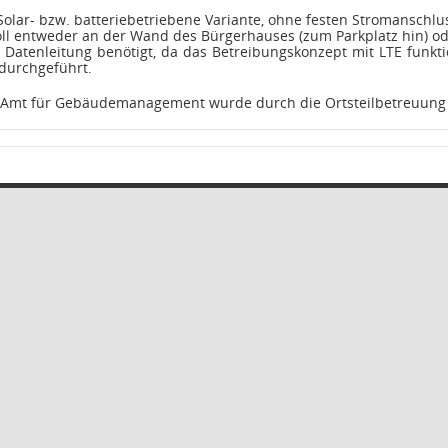
Solar- bzw. batteriebetriebene Variante, ohne festen Stromanschlu
oll entweder an der Wand des Bürgerhauses (zum Parkplatz hin) o
e Datenleitung benötigt, da das Betreibungskonzept mit LTE funk
durchgeführt.
 Amt für Gebäudemanagement wurde durch die Ortsteilbetreuung ge