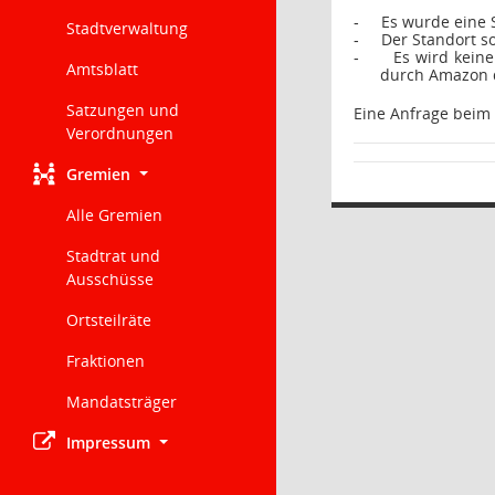
Es wurde eine 
-
Stadtverwaltung
Der Standort s
-
Es wird kein
-
Amtsblatt
durch Amazon 
Satzungen und
Eine Anfrage beim
Verordnungen
Gremien
Alle Gremien
Stadtrat und
Ausschüsse
Ortsteilräte
Fraktionen
Mandatsträger
Impressum