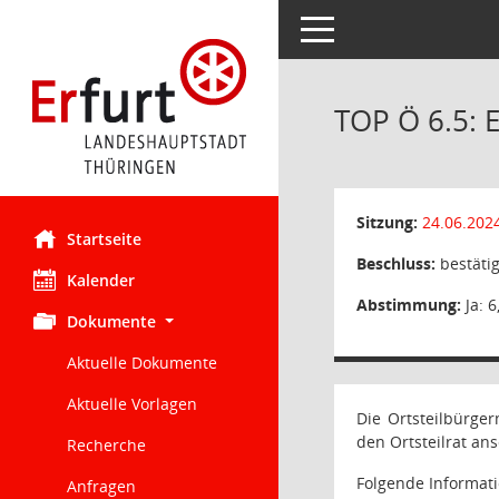
Toggle navigation
TOP Ö 6.5: 
Sitzung:
24.06.202
Startseite
Beschluss:
bestätig
Kalender
Abstimmung:
Ja: 6
Dokumente
Aktuelle Dokumente
Aktuelle Vorlagen
Die Ortsteilbürge
den Ortsteilrat an
Recherche
Folgende Informa
Anfragen