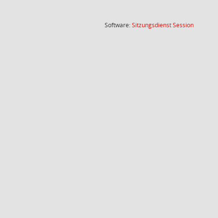
(Wird in
Software:
Sitzungsdienst
Session