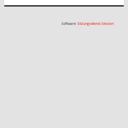
(Wird in
Software:
Sitzungsdienst
Session