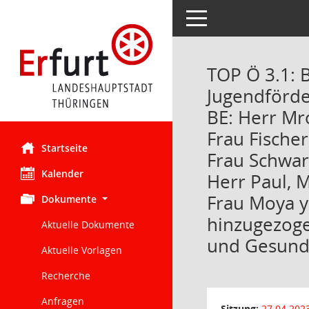
Toggle navigation
TOP Ö 3.1: 
Jugendförde
BE: Herr Mr
Frau Fischer
Startseite
Frau Schwar
Kalender
Herr Paul, M
Frau Moya y
Dokumente
hinzugezoge
Aktuelle Dokumente
und Gesund
Aktuelle Vorlagen
Recherche
Anfragen
Sitzung:
27.04.202