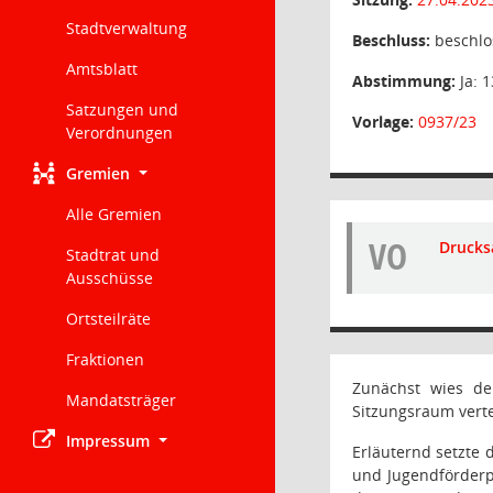
Stadtverwaltung
Beschluss:
beschlo
Amtsblatt
Abstimmung:
Ja: 1
Satzungen und
Vorlage:
0937/23
Verordnungen
Gremien
Alle Gremien
VO
Drucks
Stadtrat und
Ausschüsse
Ortsteilräte
Fraktionen
Zunächst wies de
Mandatsträger
Sitzungsraum verte
Impressum
Erläuternd setzte 
und Jugendförderp