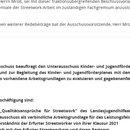
Herrn Mroß, sei mit dieser fraktionsübergreifenden Beschlussvorl
entiale der Streetwork-Arbeit im zuständigen Fachgremium anzust
en weiterer Redebeiträge bat der Ausschussvorsitzende, Herr Mro
sschuss beauftragt den Unterausschuss Kinder- und Jugendförder
und zur Begleitung des Kinder- und Jugendförderplanes mit dem
its vorhandene Arbeitsgrundlagen zu evaluieren und gegebenenfal
schäftigung sind:
„Qualitätsansprüche für Streetwork“ des Landesjugendhilf
ausschuss als verbindliche Arbeitsgrundlage für das Leistungsfe
erständnis der Erfurter Streetworker von ihrer Klausur 2021
ch mit den Erfurter Streetworkern und deren Partnern