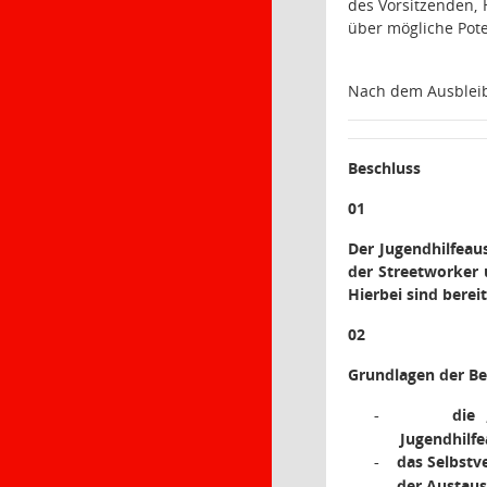
des Vorsitzenden, 
über mögliche Pot
Nach dem Ausbleib
Beschluss
01
Der Jugendhilfeau
der Streetworker 
Hierbei sind bere
02
Grundlagen der Be
die 
-
Jugendhilfe
das Selbstv
-
der Austaus
-