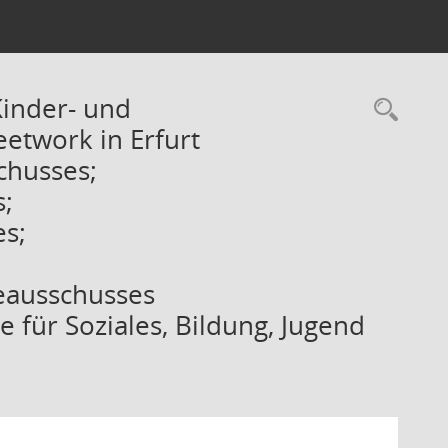
Kinder- und
Rec
etwork in Erfurt
chusses;
s;
es;
feausschusses
für Soziales, Bildung, Jugend