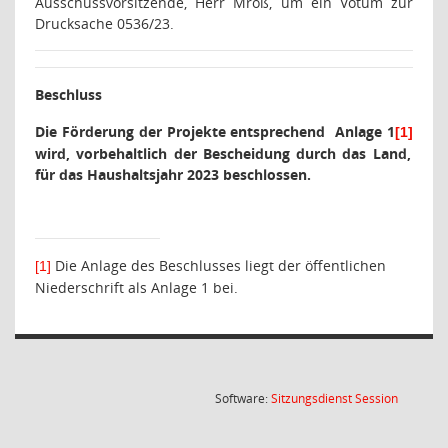
Ausschussvorsitzende, Herr Mroß, um ein Votum zur
Drucksache 0536/23.
Beschluss
Die Förderung der Projekte entsprechend
Anlage 1
[1]
wird, vorbehaltlich der Bescheidung durch das Land,
für das Haushaltsjahr 2023 beschlossen.
Die Anlage des Beschlusses liegt der öffentlichen
[1]
Niederschrift als Anlage 1 bei.
(Wird in
Software:
Sitzungsdienst
Session