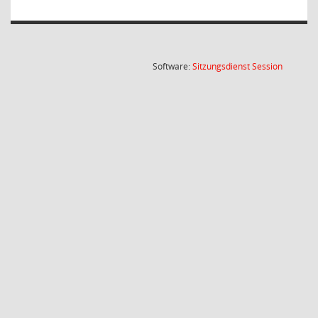
(Wird in
Software:
Sitzungsdienst
Session