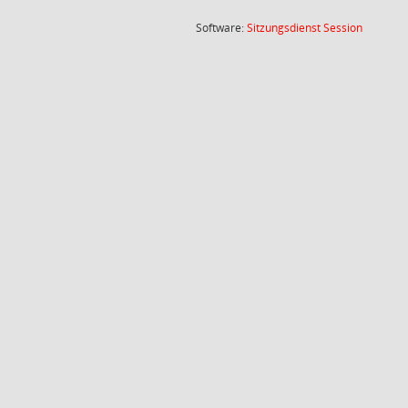
(Wird in
Software:
Sitzungsdienst
Session