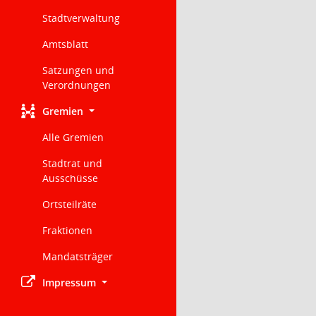
Stadtverwaltung
Amtsblatt
Satzungen und
Verordnungen
Gremien
Alle Gremien
Stadtrat und
Ausschüsse
Ortsteilräte
Fraktionen
Mandatsträger
Impressum