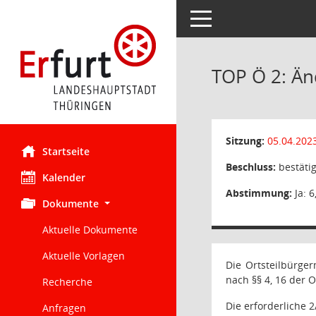
Toggle navigation
TOP Ö 2: Ä
Sitzung:
05.04.202
Startseite
Beschluss:
bestätig
Kalender
Abstimmung:
Ja: 6
Dokumente
Aktuelle Dokumente
Aktuelle Vorlagen
Die Ortsteilbürge
nach §§ 4, 16 der 
Recherche
Die erforderliche 2
Anfragen