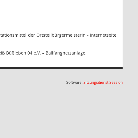
ationsmittel der Ortsteilbürgermeisterin - Internetseite
iß Büßleben 04 e.V. – Ballfangnetzanlage.
(Wird in
Software:
Sitzungsdienst
Session