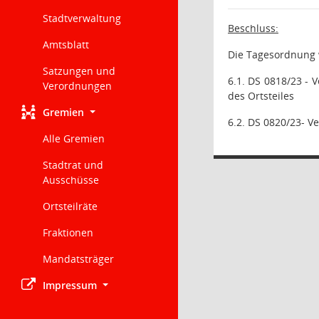
Stadtverwaltung
Beschluss:
Amtsblatt
Die Tagesordnung 
Satzungen und
6.1. DS 0818/23 - 
Verordnungen
des Ortsteiles
Gremien
6.2. DS 0820/23- V
Alle Gremien
Stadtrat und
Ausschüsse
Ortsteilräte
Fraktionen
Mandatsträger
Impressum