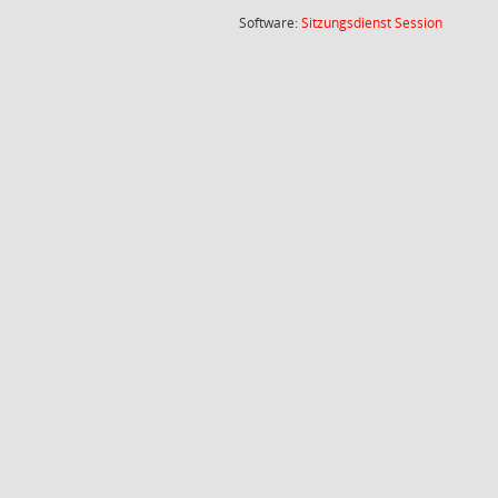
(Wird in
Software:
Sitzungsdienst
Session