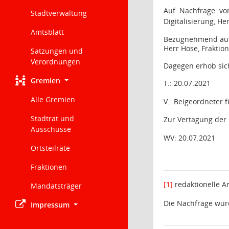
Auf Nachfrage von
Stadtverwaltung
Digitalisierung, H
Amtsblatt
Bezugnehmend auf d
Herr Hose, Fraktio
Satzungen und
Verordnungen
Dagegen erhob sic
Gremien
T.: 20.07.2021
Alle Gremien
V.: Beigeordneter f
Stadtrat und
Zur Vertagung der 
Ausschüsse
WV: 20.07.2021
Ortsteilräte
Fraktionen
[1]
redaktionelle 
Mandatsträger
Die Nachfrage wur
Impressum