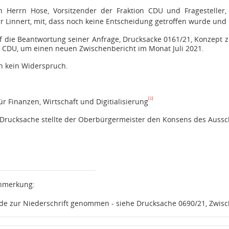
 Herrn Hose, Vorsitzender der Fraktion CDU und Fragesteller, 
err Linnert, mit, dass noch keine Entscheidung getroffen wurde und 
ie Beantwortung seiner Anfrage, Drucksacke 0161/21, Konzept zur
n CDU, um einen neuen Zwischenbericht im Monat Juli 2021.
h kein Widerspruch.
[1]
ür Finanzen, Wirtschaft und Digitialisierung
Drucksache stellte der Oberbürgermeister den Konsens des Aussch
Anmerkung:
de zur Niederschrift genommen - siehe Drucksache 0690/21,
Zwisc