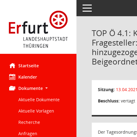
Toggle navigation
TOP Ö 4.1: 
Fragesteller
hinzugezog
Beigeordnete
Startseite
Kalender
Dokumente
Sitzung:
13.04.202
Aktuelle Dokumente
Beschluss:
vertagt
Aktuelle Vorlagen
Recherche
Der Tagesordnungs
Anfragen