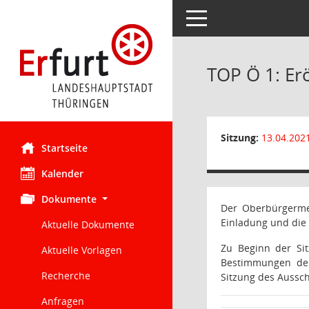
Toggle navigation
TOP Ö 1: E
Sitzung:
13.04.202
Startseite
Kalender
Dokumente
Der Oberbürgermei
Einladung und die 
Aktuelle Dokumente
Zu Beginn der Si
Aktuelle Vorlagen
Bestimmungen der
Recherche
Sitzung des Aussch
Anfragen