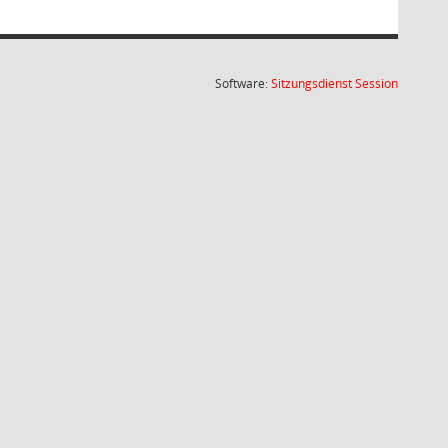
(Wird in
Software:
Sitzungsdienst
Session