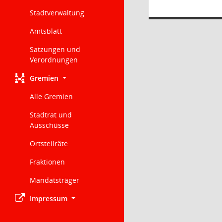
Stadtverwaltung
Amtsblatt
Satzungen und
Verordnungen
Gremien
Alle Gremien
Stadtrat und
Ausschüsse
Ortsteilräte
Fraktionen
Mandatsträger
Impressum