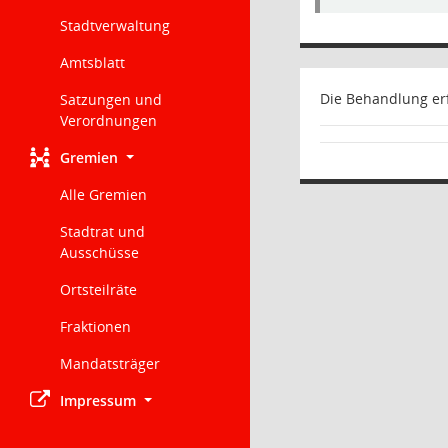
Stadtverwaltung
Amtsblatt
Die Behandlung er
Satzungen und
Verordnungen
Gremien
Alle Gremien
Stadtrat und
Ausschüsse
Ortsteilräte
Fraktionen
Mandatsträger
Impressum