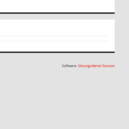
(Wird in
Software:
Sitzungsdienst
Session