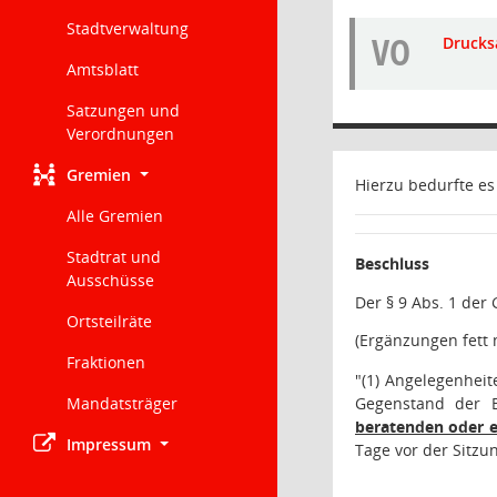
Stadtverwaltung
VO
Drucks
Amtsblatt
Satzungen und
Verordnungen
Gremien
Hierzu bedurfte e
Alle Gremien
Stadtrat und
Beschluss
Ausschüsse
Der § 9 Abs. 1 der
Ortsteilräte
(Ergänzungen fett 
Fraktionen
"(1) Angelegenhei
Mandatsträger
Gegenstand der B
beratenden oder 
Impressum
Tage vor der Sitzu