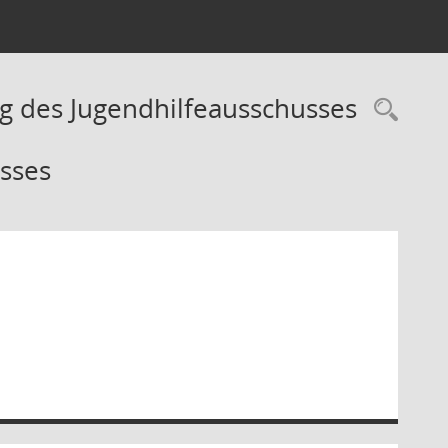
g des Jugendhilfeausschusses
Rec
usses