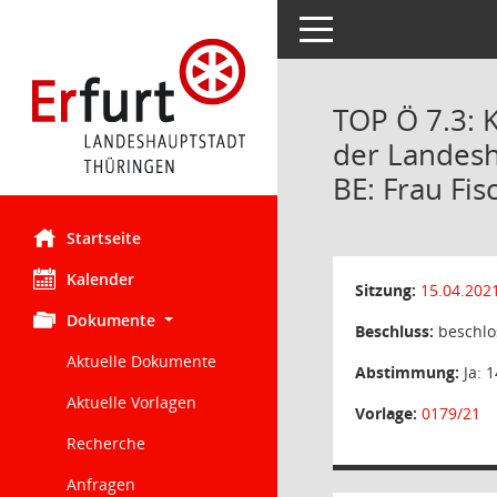
Toggle navigation
TOP Ö 7.3: 
der Landesh
BE: Frau Fis
Startseite
Kalender
Sitzung:
15.04.202
Dokumente
Beschluss:
beschlo
Aktuelle Dokumente
Abstimmung:
Ja: 1
Aktuelle Vorlagen
Vorlage:
0179/21
Recherche
Anfragen