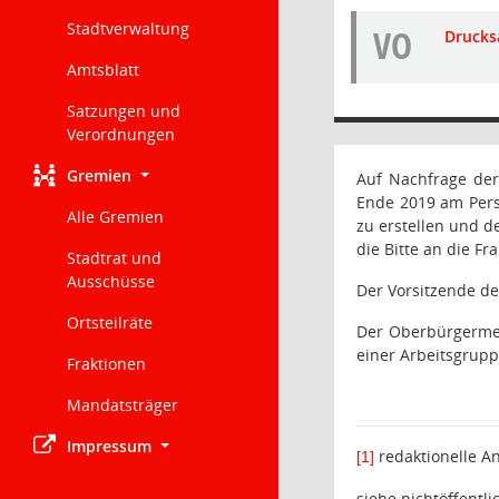
Stadtverwaltung
VO
Drucks
Amtsblatt
Satzungen und
Verordnungen
Gremien
Auf Nachfrage der 
Ende 2019 am Perso
Alle Gremien
zu erstellen und d
die Bitte an die 
Stadtrat und
Ausschüsse
Der Vorsitzende d
Ortsteilräte
Der Oberbürgermei
einer Arbeitsgrupp
Fraktionen
Mandatsträger
Impressum
redaktionelle A
[1]
siehe nichtöffentl