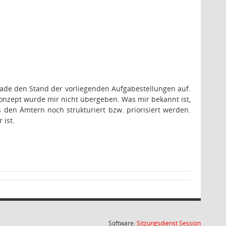
rade den Stand der vorliegenden Aufgabestellungen auf.
skonzept wurde mir nicht übergeben. Was mir bekannt ist,
en Ämtern noch strukturiert bzw. priorisiert werden.
 ist.
(Wird in
Software:
Sitzungsdienst
Session