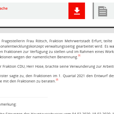
ache
Fragestellerin Frau Rötsch, Fraktion Mehrwertstadt Erfurt, teilt
nalentwicklungskonzept verwaltungsseitig gearbeitet wird. Es wa
en Fraktionen zur Verfügung zu stellen und im Rahmen eines Works
[1]
Fraktionen wegen der namentlichen Benennung.
er Fraktion CDU, Herr Hose, brachte seine Verwunderung zur Arbe
ster sagte zu, den Fraktionen im 1. Quartal 2021 den Entwurf de
[2]
e mit den Fraktionen zu beraten.
nmerkung:
iche Sitzungen des Hauptausschusses vom 04.02.2020, 18.02.2020, 1