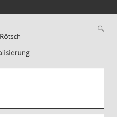
Rec
 Rötsch
alisierung