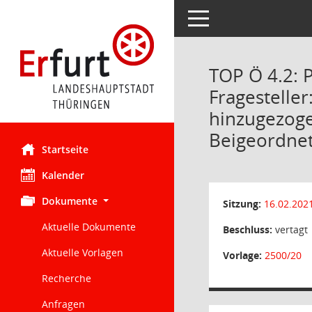
Toggle navigation
TOP Ö 4.2: 
Fragesteller
hinzugezog
Beigeordnete
Startseite
Kalender
Dokumente
Sitzung:
16.02.202
Aktuelle Dokumente
Beschluss:
vertagt
Aktuelle Vorlagen
Vorlage:
2500/20
Recherche
Anfragen