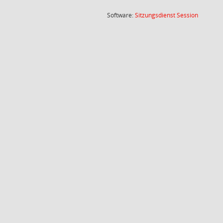
(Wird in
Software:
Sitzungsdienst
Session