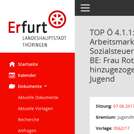
Toggle navigation
TOP Ö 4.1.1
Arbeitsmark
Sozialsteue
BE: Frau Ro
Startseite
hinzugezoge
Kalender
Jugend
Dokumente
Aktuelle Dokumente
Sitzung:
07.06.201
Aktuelle Vorlagen
Gremium:
Jugendhi
Recherche
Vorlage:
0562/17
Anfragen